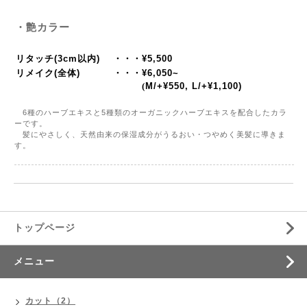
・艶カラー
リタッチ(3cm以内)
・・・¥5,500
リメイク(全体)
・・・¥6,050~
(
M/+¥550, L/+¥1,100)
6種のハーブエキスと5種類のオーガニックハーブエキスを配合したカラ
ーです。
髪にやさしく、天然由来の保湿成分がうるおい・つやめく美髪に導きま
す。
トップページ
メニュー
カット（2）